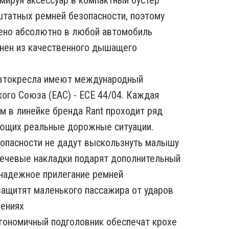
мируя аксессуар в компактный бустер
татных ремней безопасности, поэтому
ено абсолютно в любой автомобиль
нен из качественного дышащего
втокресла имеют международный
ого Cоюза (EAC) - ECE 44/04. Каждая
м в линейке бренда Rant проходит ряд
ующих реальные дорожные ситуации.
зопасности не дадут выскользнуть малышу
плечевые накладки подарят дополнительный
 надежное прилегание ремней
ащитят маленького пассажира от ударов
вениях
ргономичный подголовник обеспечат крохе