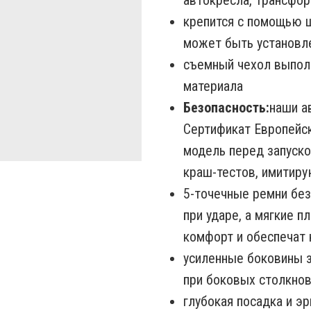
автокресла, трансфор
крепится с помощью ш
может быть установл
съемный чехол выпол
материала
Безопасность:
наши а
Cертификат Eвропейск
модель перед запуско
краш-тестов, имитир
5-точечные ремни бе
при ударе, а мягкие 
комфорт и обеспечат
усиленные боковины з
при боковых столкно
глубокая посадка и э