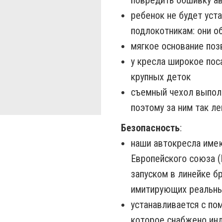
повредить обшивку а
ребенок не будет уст
подлокотникам: они о
мягкое основание поз
у кресла широкое пос
крупных деток
съемный чехол выполн
поэтому за ним так л
Безопасность
:
наши автокресла име
Европейского союза (
запуском в линейке б
имитирующих реальны
устанавливается с по
которое снабжено инд