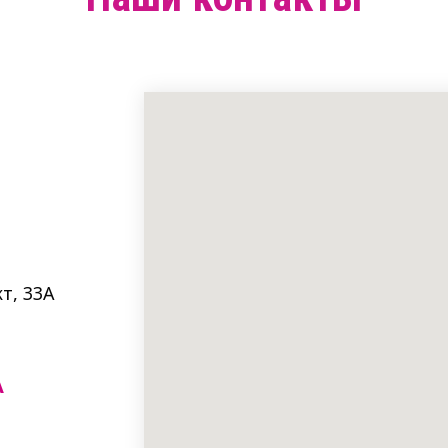
т, 33A
А