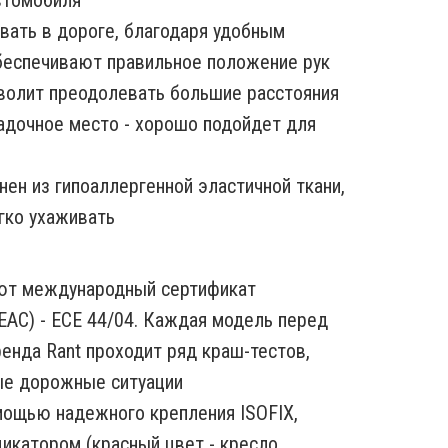
втомобиля
авать в дороге, благодаря удобным
беспечивают правильное положение рук
волит преодолевать большие расстояния
адочное место - хорошо подойдет для
ен из гипоаллергенной эластичной ткани,
егко ухаживать
ют международный сертификат
EAC) - ECE 44/04. Каждая модель перед
ренда Rant проходит ряд краш-тестов,
е дорожные ситуации
мощью надежного крепления ISOFIX,
икатором (красный цвет - кресло