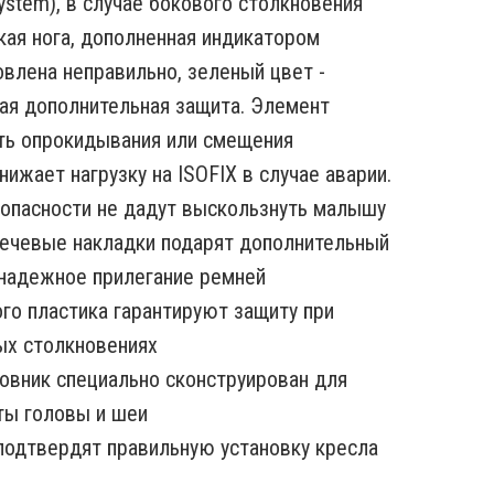
System), в случае бокового столкновения
кая нога, дополненная индикатором
овлена неправильно, зеленый цвет -
ьная дополнительная защита. Элемент
ть опрокидывания или смещения
нижает нагрузку на ISOFIX в случае аварии.
зопасности не дадут выскользнуть малышу
плечевые накладки подарят дополнительный
 надежное прилегание ремней
ого пластика гарантируют защиту при
ых столкновениях
овник специально сконструирован для
ты головы и шеи
подтвердят правильную установку кресла