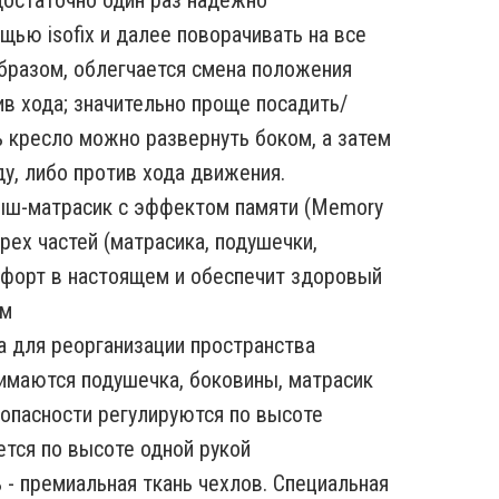
достаточно один раз надежно
щью isofix и далее поворачивать на все
образом, облегчается смена положения
ив хода; значительно проще посадить/
 кресло можно развернуть боком, а затем
ду, либо против хода движения.
ыш-матрасик с эффектом памяти (Memory
рех частей (матрасика, подушечки,
мфорт в настоящем и обеспечит здоровый
ем
а для реорганизации пространства
имаются подушечка, боковины, матрасик
опасности регулируются по высоте
ется по высоте одной рукой
 - премиальная ткань чехлов. Специальная