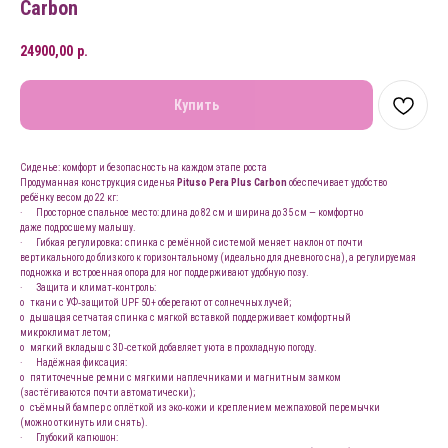
Carbon
24900,00
р.
Купить
Сиденье: комфорт и безопасность на каждом этапе роста
Продуманная конструкция сиденья
Pituso Pera Plus Carbon
обеспечивает удобство
ребёнку весом до 22 кг:
· Просторное спальное место: длина до 82 см и ширина до 35 см — комфортно
даже подросшему малышу.
· Гибкая регулировка
:
спинка с ремённой системой меняет наклон от почти
вертикального до близкого к горизонтальному (идеально для дневного сна), а регулируемая
подножка и встроенная опора для ног поддерживают удобную позу.
· Защита и климат‑контроль:
o ткани с УФ‑защитой UPF 50+ оберегают от солнечных лучей;
o дышащая сетчатая спинка с мягкой вставкой поддерживает комфортный
микроклимат летом;
o мягкий вкладыш с 3D‑сеткой добавляет уюта в прохладную погоду.
· Надёжная фиксация:
o пятиточечные ремни с мягкими наплечниками и магнитным замком
(застёгиваются почти автоматически);
o съёмный бампер с оплёткой из эко‑кожи и креплением межпаховой перемычки
(можно откинуть или снять).
· Глубокий капюшон: