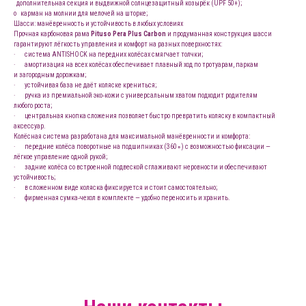
дополнительная секция и выдвижной солнцезащитный козырёк (UPF 50+);
o карман на молнии для мелочей на шторке;
Шасси: манёвренность и устойчивость в любых условиях
Прочная карбоновая рама
Pituso Pera Plus Carbon
и продуманная конструкция шасси
гарантируют лёгкость управления и комфорт на разных поверхностях:
· система ANTISHOCK на передних колёсах смягчает толчки;
· амортизация на всех колёсах обеспечивает плавный ход по тротуарам, паркам
и загородным дорожкам;
· устойчивая база не даёт коляске крениться;
· ручка из премиальной эко‑кожи с универсальным хватом подходит родителям
любого роста;
· центральная кнопка сложения позволяет быстро превратить коляску в компактный
аксессуар.
Колёсная система разработана для максимальной манёвренности и комфорта:
· передние колёса поворотные на подшипниках (360∘) с возможностью фиксации —
лёгкое управление одной рукой;
· задние колёса со встроенной подвеской сглаживают неровности и обеспечивают
устойчивость;
· в сложенном виде коляска фиксируется и стоит самостоятельно;
· фирменная сумка‑чехол в комплекте — удобно переносить и хранить.