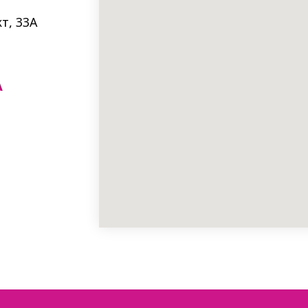
т, 33A
А