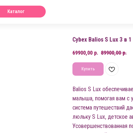
Каталог
Cybex Balios S Lux 3 в 1
69900,00
р.
89900,00
р.
Купить
Balios S Lux обеспечив
малыша, помогая вам с 
система путешествий д
люльку S Lux, детское а
Усовершенствованная по