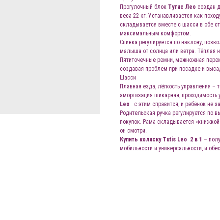
Прогулочный блок
Тутис Лео
создан 
веса 22 кг. Устанавливается как поход
складывается вместе с шасси в обе с
максимальным комфортом.
Спинка регулируется по наклону, позво
малыша от солнца или ветра. Тёплая 
Пятиточечные ремни, межножная перем
создавая проблем при посадке и выса
Шасси
Плавная езда, лёгкость управления – т
амортизация шикарная, проходимость у
Leo
с этим справится, и ребёнок не з
Родительская ручка регулируется по 
покупок. Рама складывается «книжкой»
он смотри.
Купить коляску Tutis Leo 2 в 1
– полу
мобильности и универсальности, и об