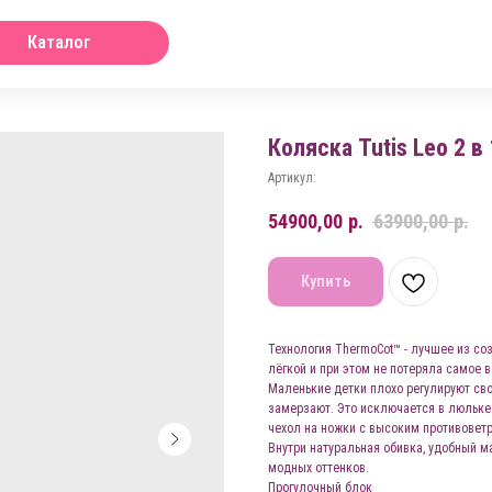
Каталог
Коляска Tutis Leo 2 в 
Артикул:
54900,00
р.
63900,00
р.
Купить
Технология ThermoCot™ - лучшее из со
лёгкой и при этом не потеряла самое
Маленькие детки плохо регулируют сво
замерзают. Это исключается в люльк
чехол на ножки с высоким противовет
Внутри натуральная обивка, удобный м
модных оттенков.
Прогулочный блок