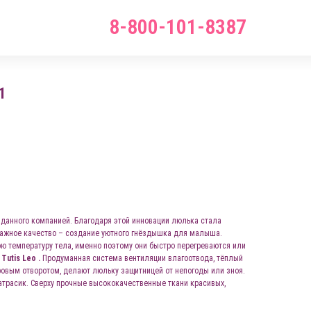
8-800-101-8387
1
зданного компанией. Благодаря этой инновации люлька стала
 важное качество – создание уютного гнёздышка для малыша.
ю температуру тела, именно поэтому они быстро перегреваются или
е
Tutis Leo .
Продуманная система вентиляции влагоотвода, тёплый
ровым отворотом, делают люльку защитницей от непогоды или зноя.
атрасик. Сверху прочные высококачественные ткани красивых,