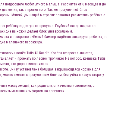
для подросшего любопытного малыша. Рассчитан от 6 месяцев и до
у движения, так и против него. Так же прогулочный блок
тороны. Мягкий, дышащий матрасик позволит разместить ребёнка с
ляя ребёнку отдохнуть на прогулке. Глубокий капор накрывает
накидка на ножки делает блок универсальным.
ычка и поворотно-съёмный бампер, надёжно фиксируют ребенка, не
дке маленького пассажира.
ехнология колёс Tutis All-Road™. Колёса не прокалываются,
дивляет – проехать по лесной тропинке? Не вопрос
, коляска Tutis
аметит, что дорога испортилась.
высоте. Внизу установлена большая закрывающаяся корзина для
, можно вместе с прогулочным блоком, без учёта в какую сторону
чить массу эмоций, как родитель, от качества исполнения, от
еспечить малыша комфортом на прогулках.