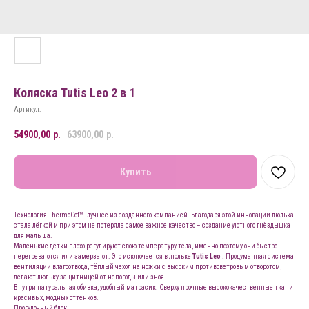
Коляска Tutis Leo 2 в 1
Артикул:
54900,00
р.
63900,00
р.
Купить
Технология ThermoCot™ - лучшее из созданного компанией. Благодаря этой инновации люлька
стала лёгкой и при этом не потеряла самое важное качество – создание уютного гнёздышка
для малыша.
Маленькие детки плохо регулируют свою температуру тела, именно поэтому они быстро
перегреваются или замерзают. Это исключается в люльке
Tutis Leo .
Продуманная система
вентиляции влагоотвода, тёплый чехол на ножки с высоким противоветровым отворотом,
делают люльку защитницей от непогоды или зноя.
Внутри натуральная обивка, удобный матрасик. Сверху прочные высококачественные ткани
красивых, модных оттенков.
Прогулочный блок