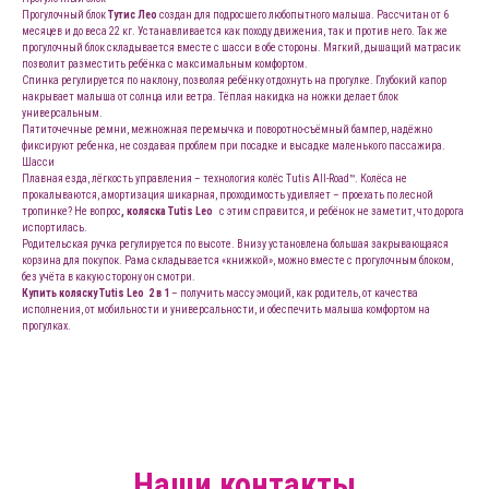
Прогулочный блок
Тутис Лео
создан для подросшего любопытного малыша. Рассчитан от 6
месяцев и до веса 22 кг. Устанавливается как походу движения, так и против него. Так же
прогулочный блок складывается вместе с шасси в обе стороны. Мягкий, дышащий матрасик
позволит разместить ребёнка с максимальным комфортом.
Спинка регулируется по наклону, позволяя ребёнку отдохнуть на прогулке. Глубокий капор
накрывает малыша от солнца или ветра. Тёплая накидка на ножки делает блок
универсальным.
Пятиточечные ремни, межножная перемычка и поворотно-съёмный бампер, надёжно
фиксируют ребенка, не создавая проблем при посадке и высадке маленького пассажира.
Шасси
Плавная езда, лёгкость управления – технология колёс Tutis All-Road™. Колёса не
прокалываются, амортизация шикарная, проходимость удивляет – проехать по лесной
тропинке? Не вопрос
, коляска Tutis Leo
с этим справится, и ребёнок не заметит, что дорога
испортилась.
Родительская ручка регулируется по высоте. Внизу установлена большая закрывающаяся
корзина для покупок. Рама складывается «книжкой», можно вместе с прогулочным блоком,
без учёта в какую сторону он смотри.
Купить коляску Tutis Leo 2 в 1
– получить массу эмоций, как родитель, от качества
исполнения, от мобильности и универсальности, и обеспечить малыша комфортом на
прогулках.
Наши контакты