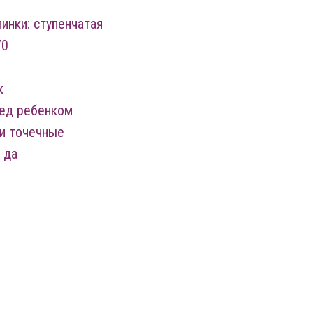
пинки: ступенчатая
70
к
ред ребенком
 и точечные
 да