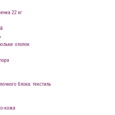
енка 22 кг
ий
ь
юльки: хлопок
пора
лочного блока: текстиль
ко-кожа