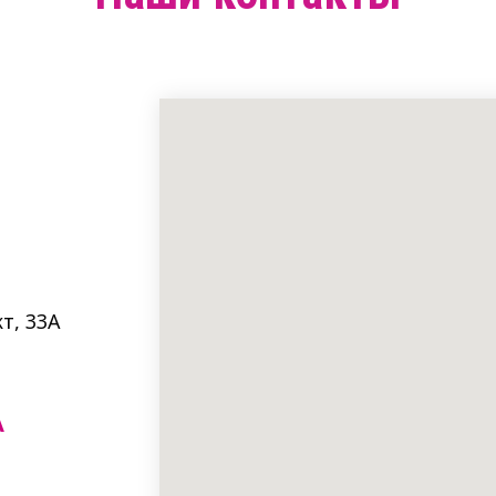
т, 33A
А