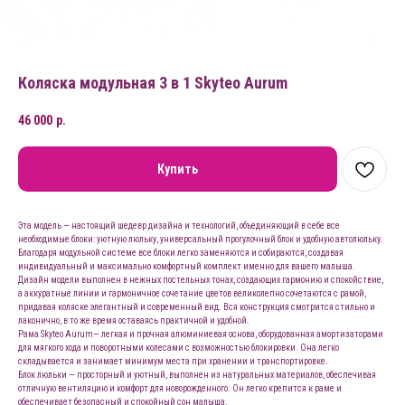
Коляска модульная 3 в 1 Skyteo Aurum
46 000
р.
Купить
Эта модель — настоящий шедевр дизайна и технологий, объединяющий в себе все
необходимые блоки: уютную люльку, универсальный прогулочный блок и удобную автолюльку.
Благодаря модульной системе все блоки легко заменяются и собираются, создавая
индивидуальный и максимально комфортный комплект именно для вашего малыша.
Дизайн модели выполнен в нежных постельных тонах, создающих гармонию и спокойствие,
а аккуратные линии и гармоничное сочетание цветов великолепно сочетаются с рамой,
придавая коляске элегантный и современный вид. Вся конструкция смотрится стильно и
лаконично, в то же время оставаясь практичной и удобной.
Рама Skyteo Aurum— легкая и прочная алюминиевая основа, оборудованная амортизаторами
для мягкого хода и поворотными колесами с возможностью блокировки. Она легко
складывается и занимает минимум места при хранении и транспортировке.
Блок люльки — просторный и уютный, выполнен из натуральных материалов, обеспечивая
отличную вентиляцию и комфорт для новорожденного. Он легко крепится к раме и
обеспечивает безопасный и спокойный сон малыша.