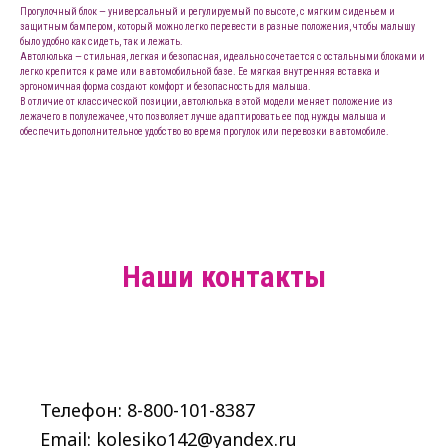
Прогулочный блок — универсальный и регулируемый по высоте, с мягким сиденьем и
защитным бампером, который можно легко перевести в разные положения, чтобы малышу
было удобно как сидеть, так и лежать.
Автолюлька — стильная, легкая и безопасная, идеально сочетается с остальными блоками и
легко крепится к раме или в автомобильной базе. Ее мягкая внутренняя вставка и
эргономичная форма создают комфорт и безопасность для малыша.
В отличие от классической позиции, автолюлька в этой модели меняет положение из
лежачего в полулежачее, что позволяет лучше адаптировать ее под нужды малыша и
обеспечить дополнительное удобство во время прогулок или перевозки в автомобиле.
Наши контакты
Телефон: 8-800-101-8387
Email: kolesiko142@yandex.ru