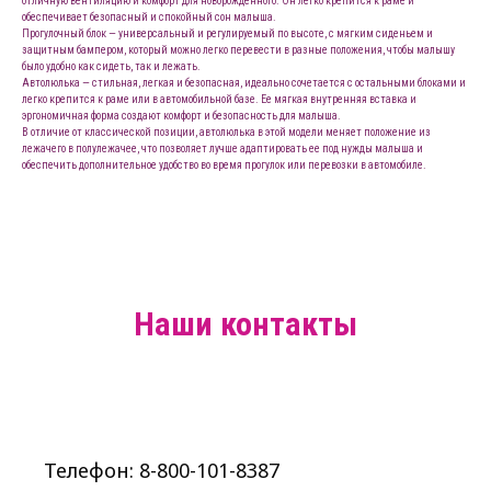
отличную вентиляцию и комфорт для новорожденного. Он легко крепится к раме и
обеспечивает безопасный и спокойный сон малыша.
Прогулочный блок — универсальный и регулируемый по высоте, с мягким сиденьем и
защитным бампером, который можно легко перевести в разные положения, чтобы малышу
было удобно как сидеть, так и лежать.
Автолюлька — стильная, легкая и безопасная, идеально сочетается с остальными блоками и
легко крепится к раме или в автомобильной базе. Ее мягкая внутренняя вставка и
эргономичная форма создают комфорт и безопасность для малыша.
В отличие от классической позиции, автолюлька в этой модели меняет положение из
лежачего в полулежачее, что позволяет лучше адаптировать ее под нужды малыша и
обеспечить дополнительное удобство во время прогулок или перевозки в автомобиле.
Наши контакты
Телефон: 8-800-101-8387