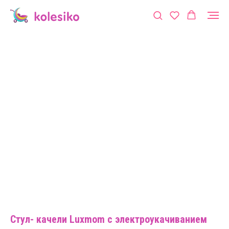
Стул- качели Luxmom с электроукачиванием