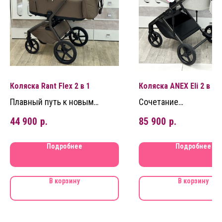
Коляска Rant Flex 2 в 1
Коляска ANEX Eli 2 в 1 
Плавный путь к новым
Сочетание
открытиям!
минималистичности
44 900
р.
85 900
р.
утонченности с
практичностью
Подробнее
Подробнее
В корзину
В корзину