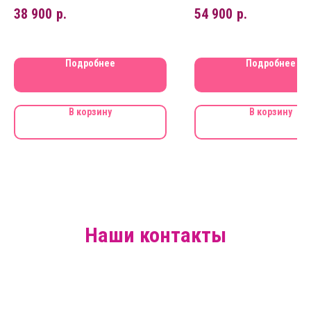
функциональность и
которая превращает 
38 900
р.
54 900
р.
безопасность
прогулку и путешеств
удовольствие!
Подробнее
Подробнее
В корзину
В корзину
Наши контакты