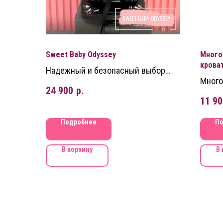
Sweet Baby Odyssey
Много
крова
Надежный и безопасный выбор
Много
для вашего малыша с рождения до
24 900
р.
крова
4 лет
11 90
функц
зоны 
Подробнее
По
родит
В корзину
В 