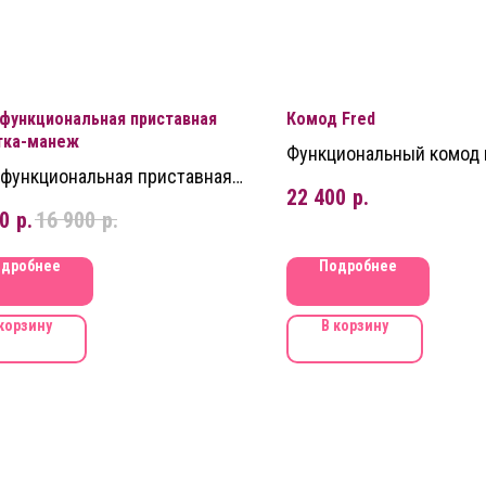
функциональная приставная
Комод Fred
тка-манеж
Функциональный комод 
функциональная приставная
скандинавском стиле c
22 400
р.
тка-манеж, сочетающая
пеленальным столиком
0
р.
16 900
р.
ии кроватки для сна, игровой
и приставного места к
дробнее
Подробнее
ельской кровати.
корзину
В корзину