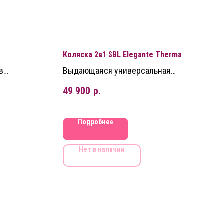
Коляска 2в1 SBL Elegante Therma
в
Выдающаяся универсальная
о складным
коляска с элегантным дизайном
49 900
р.
Подробнее
Нет в наличии