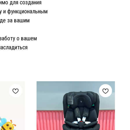
имо для создания
у и функциональным
де за вашим
 заботу о вашем
насладиться