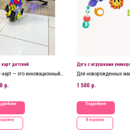
 карт детский
Дуга с игрушками универ
-карт — это инновационный
Для новорожденных м
рический транспорт
0
р.
1 500
р.
дробнее
Подробнее
корзину
В корзину