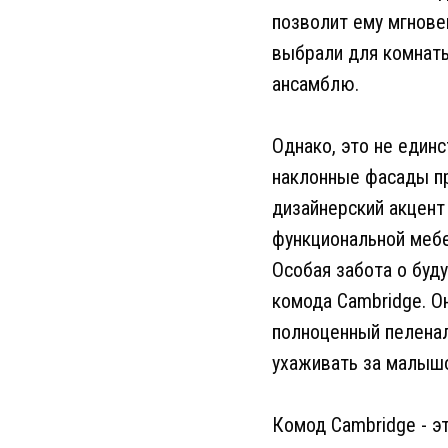
позволит ему мгнове
выбрали для комнаты
ансамблю.
Однако, это не един
наклонные фасады п
дизайнерский акцент 
функциональной мебе
Особая забота о буд
комода Cambridge. О
полноценный пеленал
ухаживать за малышом
Комод Cambridge - э