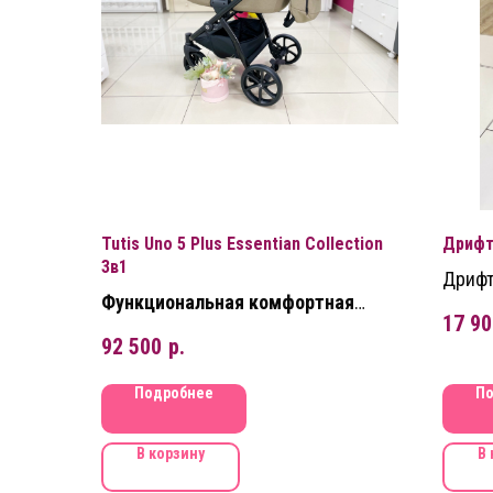
Tutis Uno 5 Plus Essentian Collection
Дрифт
3в1
Дрифт
Функциональная комфортная
элект
17 90
коляска для детей с рождения до
92 500
р.
3 лет
Подробнее
По
В корзину
В 